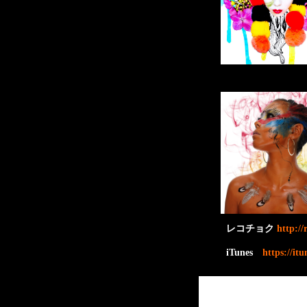
レコチョク
http:/
iTunes
https://it