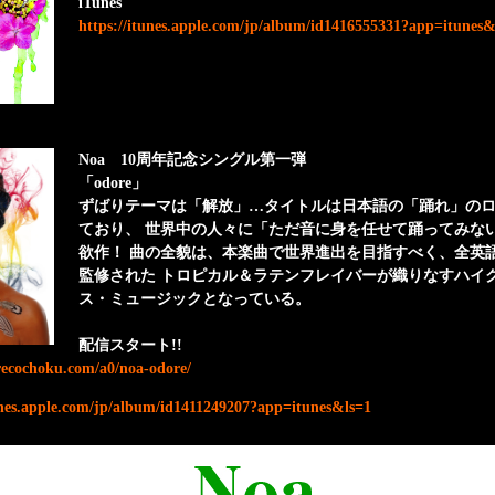
iTunes
https://itunes.apple.com/jp/album/id1416555331?app=itunes&
Noa 10周年記念シングル第一弾
「odore」
ずばりテーマは「解放」…タイトルは日本語の「踊れ」の
ており、 世界中の人々に「ただ音に身を任せて踊ってみな
欲作！ 曲の全貌は、本楽曲で世界進出を目指すべく、全英語詞
監修された トロピカル＆ラテンフレイバーが織りなすハイ
ス・ミュージックとなっている。
配信スタート!!
/recochoku.com/a0/noa-odore/
unes.apple.com/jp/album/id1411249207?app=itunes&ls=1