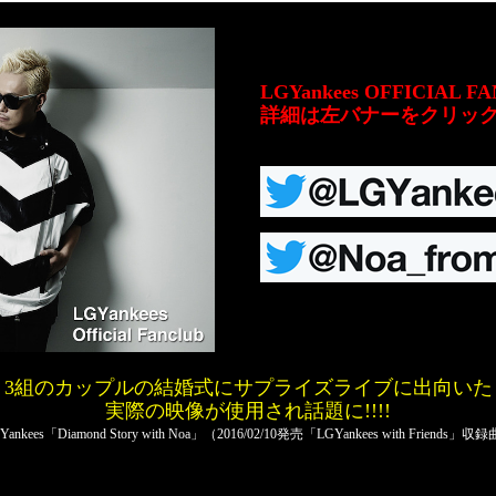
LGYankees OFFICIAL FA
詳細は左バナーをクリッ
3組のカップルの結婚式にサプライズライブに出向いた
実際の映像が使用され話題に!!!!
Yankees「Diamond Story with Noa」（2016/02/10発売「LGYankees with Friends」収