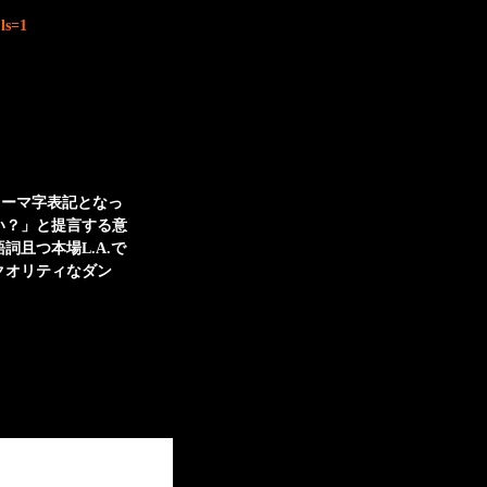
ls=1
ローマ字表記となっ
い？」と提言する意
且つ本場L.A.で
クオリティなダン