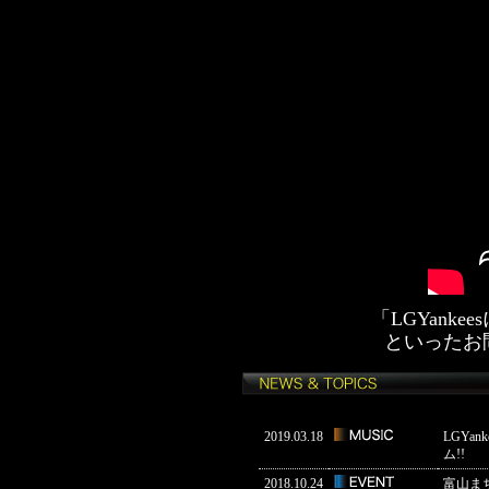
「LGYan
といったお
2019.03.18
LGYa
ム!!
2018.10.24
富山まちな