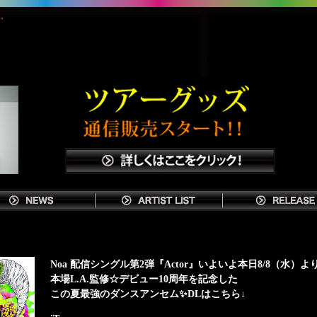
い。
Noa 配信シングル第2弾『Actor』いよいよ本日8/8（水）よ
本場L.A.監修☆デビュー10周年を記念した
この夏最強のダンスアンセム✨DLはこちら↓