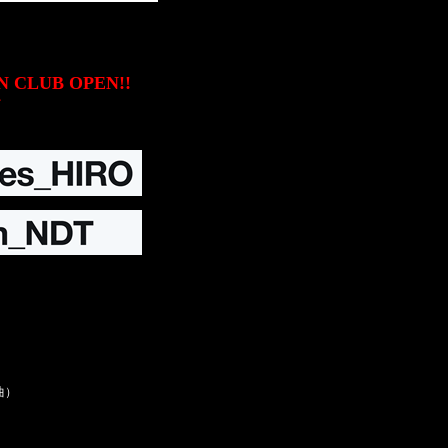
N CLUB OPEN!!
ク
録曲）