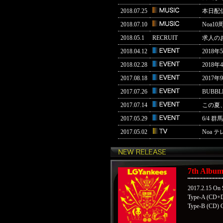
2018.07.25
本日配信
2018.07.10
Noa1
2018.05.1
RECRUIT
求人の
2018.04.12
2018年
2018.02.28
2018
2017.08.18
2017
2017.07.26
BUBBL
2017.07.14
この夏
2017.05.29
6/4 
2017.05.02
Noa 
2017.05.02
Noa 
2017.04.19
Noaと
LGYan
7th Albu
2017.04.19
Noa 「
2017.2.15 On 
2017.04.17
4/26 
Type-A (CD+
Type-B (CD) 
2017.04.17
4/26 
2017.04.10
Noaカ