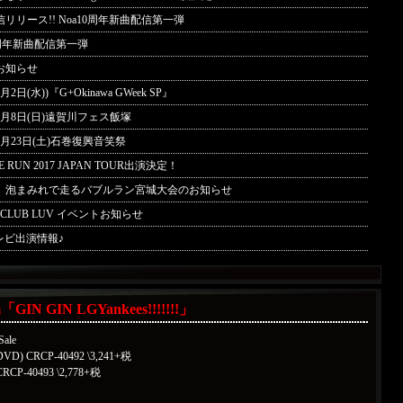
リリース!! Noa10周年新曲配信第一弾
0周年新曲配信第一弾
お知らせ
5月2日(水))『G+Okinawa GWeek SP』
年4月8日(日)遠賀川フェス飯塚
年9月23日(土)石巻復興音笑祭
E RUN 2017 JAPAN TOUR出演決定！
、泡まみれで走るバブルラン宮城大会のお知らせ
群馬CLUB LUV イベントお知らせ
テレビ出演情報♪
ラジオ出演情報♪
LGYankeesによる究極の新作コラボソング!! Noa「キオクノトビラ feat.
kees」 先行配信スタート!!
m「GIN GIN LGYankees!!!!!!!」
キオクノトビラ feat. LGYankees」 MV解禁!!
Sale
リリース Noa『Supple』発売記念イベント with LGYankees その2
DVD) CRCP-40492 \3,241+税
CRCP-40493 \2,778+税
リリース Noa『Supple』発売記念イベント with LGYankees その１
バー新曲「道 / Noa feat. 谷口晴菜」先行配信スタート!! MVも公開!!