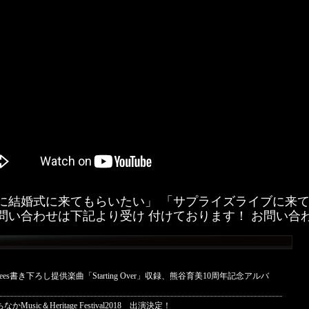
keesに結婚式に来てもらいたい」 「サプライズライブに来
問い合わせは下記より受け 付けております！ お問い合
nkees書き下ろし提供楽曲「Starting Over」収録、熊谷育美10周年記念アルバ
かMusic＆Heritage Festival2018 出演決定！