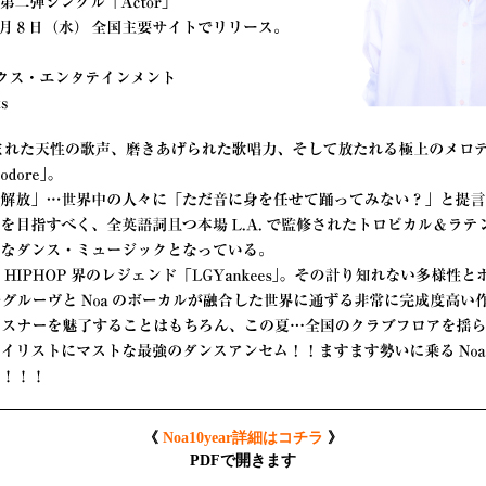
《
Noa10year詳細はコチラ
》
PDFで開きます